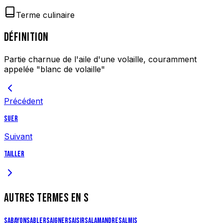
Terme culinaire
DÉFINITION
Partie charnue de l'aile d'une volaille, couramment
appelée "blanc de volaille"
Précédent
Suer
Suivant
Tailler
AUTRES TERMES EN
S
Sabayon
Sabler
Saigner
Saisir
Salamandre
Salmis