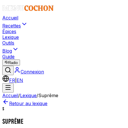
Accueil
Recettes
Épices
Lexique
Outils
Blog
Guide
Radio
Connexion
FR
|
EN
Accueil
/
Lexique
/
Suprême
Retour au lexique
S
SUPRÊME