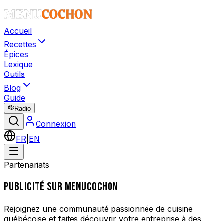
Accueil
Recettes
Épices
Lexique
Outils
Blog
Guide
Radio
Connexion
FR
|
EN
Partenariats
PUBLICITÉ SUR MENUCOCHON
Rejoignez une communauté passionnée de cuisine
québécoise et faites découvrir votre entreprise à des