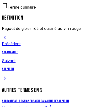
Terme culinaire
DÉFINITION
Ragoût de gibier rôti et cuisiné au vin rouge
Précédent
Salamandre
Suivant
Salpicon
AUTRES TERMES EN
S
Sabayon
Sabler
Saigner
Saisir
Salamandre
Salpicon