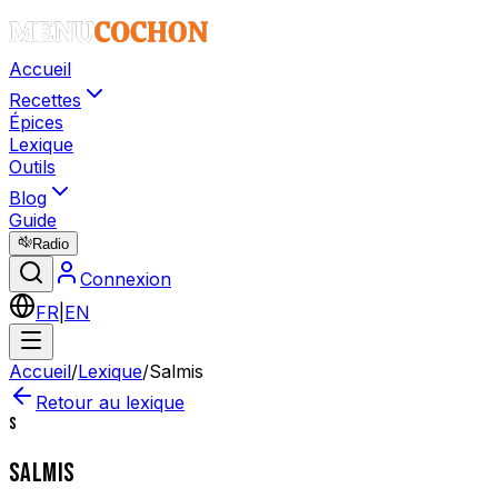
Accueil
Recettes
Épices
Lexique
Outils
Blog
Guide
Radio
Connexion
FR
|
EN
Accueil
/
Lexique
/
Salmis
Retour au lexique
S
SALMIS