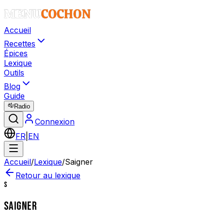
Accueil
Recettes
Épices
Lexique
Outils
Blog
Guide
Radio
Connexion
FR
|
EN
Accueil
/
Lexique
/
Saigner
Retour au lexique
S
SAIGNER