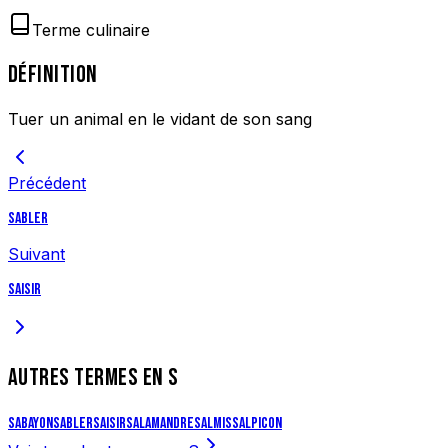
Terme culinaire
DÉFINITION
Tuer un animal en le vidant de son sang
Précédent
Sabler
Suivant
Saisir
AUTRES TERMES EN
S
Sabayon
Sabler
Saisir
Salamandre
Salmis
Salpicon