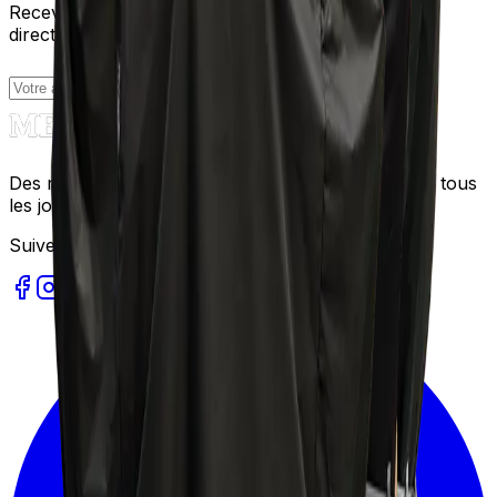
Recevez nos meilleures recettes et conseils cuisine
directement dans votre boîte courriel.
S'abonner
Des recettes gourmandes et faciles à réaliser pour tous
les jours.
Suivez-nous