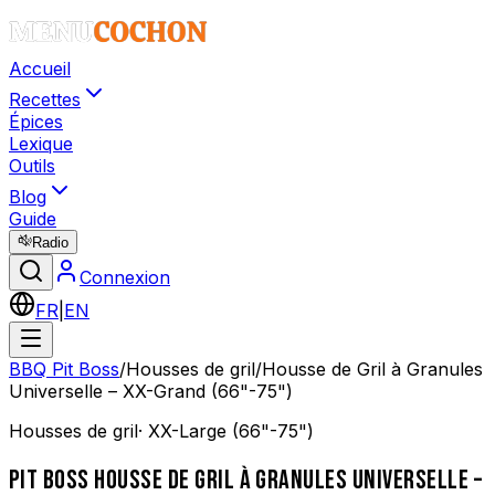
Accueil
Recettes
Épices
Lexique
Outils
Blog
Guide
Radio
Connexion
FR
|
EN
BBQ Pit Boss
/
Housses de gril
/
Housse de Gril à Granules
Universelle – XX-Grand (66"-75")
Housses de gril
·
XX-Large (66"-75")
PIT BOSS
HOUSSE DE GRIL À GRANULES UNIVERSELLE –