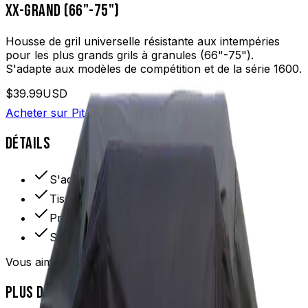
XX-GRAND (66"-75")
Housse de gril universelle résistante aux intempéries
pour les plus grands grils à granules (66"-75").
S'adapte aux modèles de compétition et de la série 1600.
$39.99
USD
Acheter sur Pit Boss
DÉTAILS
S'adapte aux grils de 66" à 75"
Tissu résistant aux intempéries
Protection UV
S'adapte aux séries 1600+
Vous aimerez aussi
PLUS DE PRODUITS