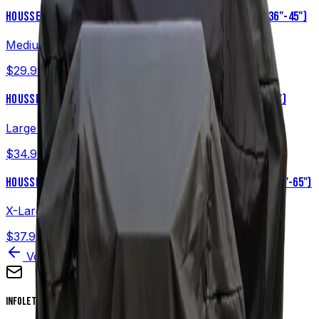
HOUSSE UNIVERSELLE POUR GRIL À GRANULES – MOYENNE (36"-45")
Medium (36"-45")
$29.99
USD
HOUSSE DE GRIL À GRANULES UNIVERSELLE – GRANDE (46"-55")
Large (46"-55")
$34.99
USD
HOUSSE DE GRIL À GRANULES UNIVERSELLE – TRÈS GRANDE (56"-65")
X-Large (56"-65")
$37.99
USD
Voir tous les produits
Infolettre