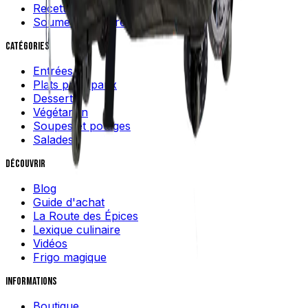
Recettes québécoises
Soumettre une recette
Catégories
Entrées
Plats principaux
Desserts
Végétarien
Soupes et potages
Salades
Découvrir
Blog
Guide d'achat
La Route des Épices
Lexique culinaire
Vidéos
Frigo magique
Informations
Boutique