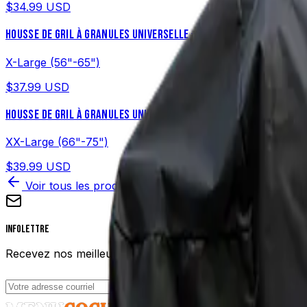
$34.99
USD
HOUSSE DE GRIL À GRANULES UNIVERSELLE – TRÈS GRANDE (56"-65")
X-Large (56"-65")
$37.99
USD
HOUSSE DE GRIL À GRANULES UNIVERSELLE – XX-GRAND (66"-75")
XX-Large (66"-75")
$39.99
USD
Voir tous les produits
Infolettre
Recevez nos meilleures recettes et conseils cuisine direct
S'abonner