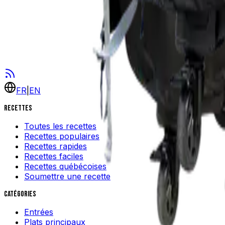
FR
|
EN
Recettes
Toutes les recettes
Recettes populaires
Recettes rapides
Recettes faciles
Recettes québécoises
Soumettre une recette
Catégories
Entrées
Plats principaux