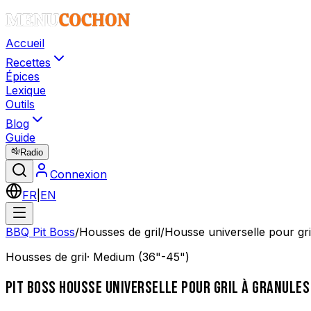
Accueil
Recettes
Épices
Lexique
Outils
Blog
Guide
Radio
Connexion
FR
|
EN
BBQ Pit Boss
/
Housses de gril
/
Housse universelle pour gr
Housses de gril
·
Medium (36"-45")
PIT BOSS
HOUSSE UNIVERSELLE POUR GRIL À GRANULES