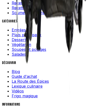
Recettes faciles
Recettes québécoises
Soumettre une recette
Catégories
Entrées
Plats principaux
Desserts
Végétarien
Soupes et potages
Salades
Découvrir
Blog
Guide d'achat
La Route des Épices
Lexique culinaire
Vidéos
Frigo magique
Informations