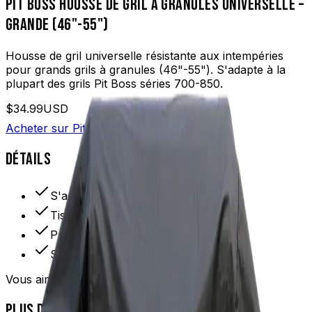
PIT BOSS
HOUSSE DE GRIL À GRANULES UNIVERSELLE –
GRANDE (46"-55")
Housse de gril universelle résistante aux intempéries
pour grands grils à granules (46"-55"). S'adapte à la
plupart des grils Pit Boss séries 700-850.
$34.99
USD
Acheter sur Pit Boss
DÉTAILS
S'adapte aux grils de 46" à 55"
Tissu résistant aux intempéries
Protection UV
S'adapte aux séries 700-850
Vous aimerez aussi
PLUS DE PRODUITS