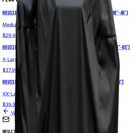
HOUSSE UNIVERSELLE POUR GRIL À GRANULES – MOYENNE (36"-45")
Medium (36"-45")
$29.99
USD
HOUSSE DE GRIL À GRANULES UNIVERSELLE – TRÈS GRANDE (56"-65")
X-Large (56"-65")
$37.99
USD
HOUSSE DE GRIL À GRANULES UNIVERSELLE – XX-GRAND (66"-75")
XX-Large (66"-75")
$39.99
USD
Voir tous les produits
Infolettre