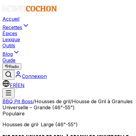
Accueil
Recettes
Épices
Lexique
Outils
Blog
Guide
Radio
Connexion
FR
|
EN
BBQ Pit Boss
/
Housses de gril
/
Housse de Gril à Granules
Universelle – Grande (46"-55")
Populaire
Housses de gril
·
Large (46"-55")