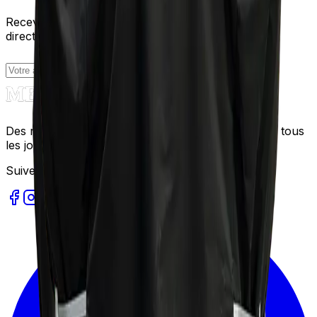
Recevez nos meilleures recettes et conseils cuisine
directement dans votre boîte courriel.
S'abonner
Des recettes gourmandes et faciles à réaliser pour tous
les jours.
Suivez-nous