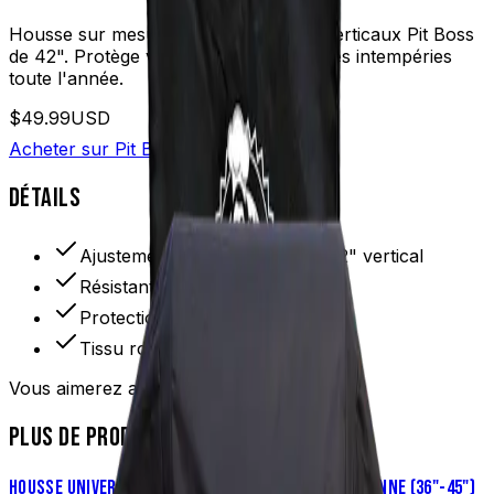
Housse sur mesure pour les fumoirs verticaux Pit Boss
de 42". Protège votre investissement des intempéries
toute l'année.
$49.99
USD
Acheter sur Pit Boss
DÉTAILS
Ajustement sur mesure pour 42" vertical
Résistant aux intempéries
Protection toute l'année
Tissu robuste
Vous aimerez aussi
PLUS DE PRODUITS
HOUSSE UNIVERSELLE POUR GRIL À GRANULES – MOYENNE (36"-45")