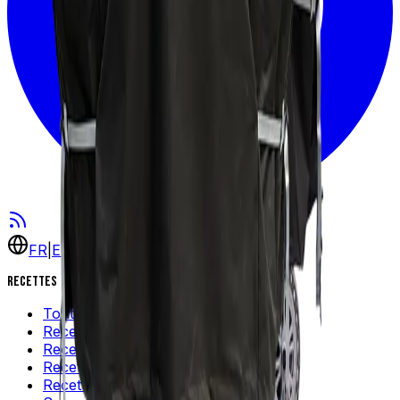
FR
|
EN
Recettes
Toutes les recettes
Recettes populaires
Recettes rapides
Recettes faciles
Recettes québécoises