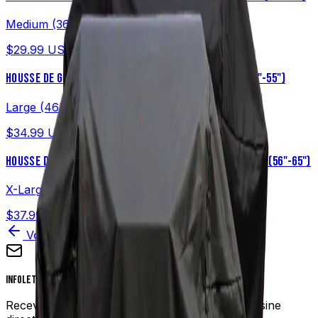
Medium (36"-45")
$29.99
USD
HOUSSE DE GRIL À GRANULES UNIVERSELLE – GRANDE (46"-55")
Large (46"-55")
$34.99
USD
HOUSSE DE GRIL À GRANULES UNIVERSELLE – TRÈS GRANDE (56"-65")
X-Large (56"-65")
$37.99
USD
Voir tous les produits
Infolettre
Recevez nos meilleures recettes et conseils cuisine