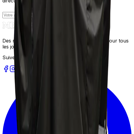
directement dans votre boîte courriel.
S'abonner
Des recettes gourmandes et faciles à réaliser pour tous
les jours.
Suivez-nous