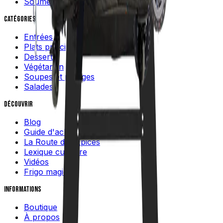
Soumettre une recette
Catégories
Entrées
Plats principaux
Desserts
Végétarien
Soupes et potages
Salades
Découvrir
Blog
Guide d'achat
La Route des Épices
Lexique culinaire
Vidéos
Frigo magique
Informations
Boutique
À propos