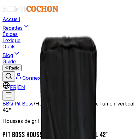
Accueil
Recettes
Épices
Lexique
Outils
Blog
Guide
Radio
Connexion
FR
|
EN
BBQ Pit Boss
/
Housses de gril
/
Housse de fumoir vertical
42"
Housses de gril
·
42" Vertical
PIT BOSS
HOUSSE DE FUMOIR VERTICAL 42"