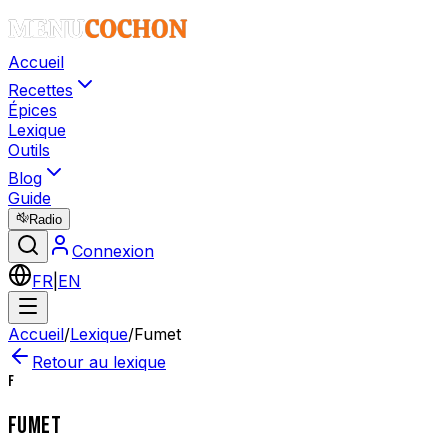
Accueil
Recettes
Épices
Lexique
Outils
Blog
Guide
Radio
Connexion
FR
|
EN
Accueil
/
Lexique
/
Fumet
Retour au lexique
F
FUMET