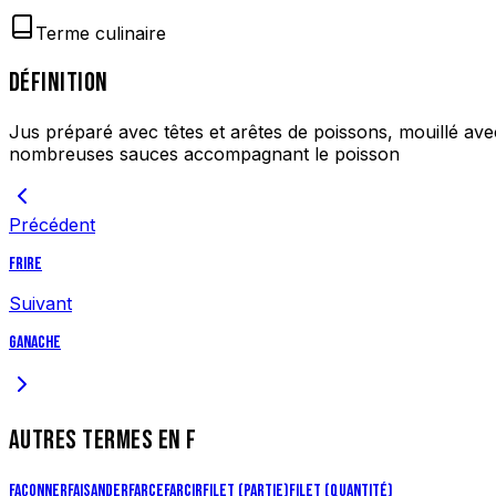
Terme culinaire
DÉFINITION
Jus préparé avec têtes et arêtes de poissons, mouillé avec
nombreuses sauces accompagnant le poisson
Précédent
Frire
Suivant
Ganache
AUTRES TERMES EN
F
Façonner
Faisander
Farce
Farcir
Filet (partie)
Filet (quantité)