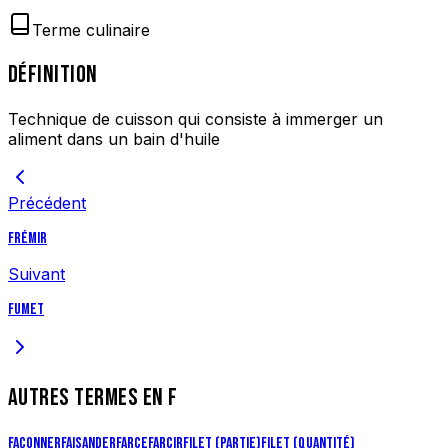
Terme culinaire
DÉFINITION
Technique de cuisson qui consiste à immerger un
aliment dans un bain d'huile
Précédent
Frémir
Suivant
Fumet
AUTRES TERMES EN
F
Façonner
Faisander
Farce
Farcir
Filet (partie)
Filet (quantité)