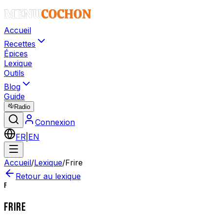
Accueil
Recettes
Épices
Lexique
Outils
Blog
Guide
Radio
Connexion
FR
|
EN
Accueil
/
Lexique
/
Frire
Retour au lexique
F
FRIRE