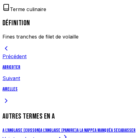
Terme culinaire
DÉFINITION
Fines tranches de filet de volaille
Précédent
Abricoter
Suivant
Airelles
AUTRES TERMES EN
A
A l'anglaise (cuisson)
A l'anglaise (panure)
A la nappe
A manqué
A sec
Abaisser