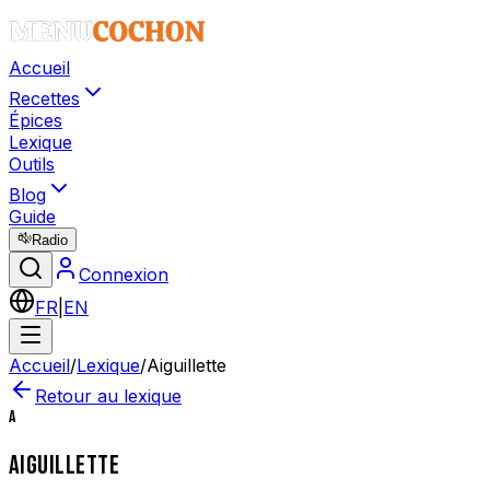
Accueil
Recettes
Épices
Lexique
Outils
Blog
Guide
Radio
Connexion
FR
|
EN
Accueil
/
Lexique
/
Aiguillette
Retour au lexique
A
AIGUILLETTE