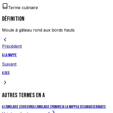
Terme culinaire
DÉFINITION
Moule à gâteau rond aux bords hauts
Précédent
A la nappe
Suivant
A sec
AUTRES TERMES EN
A
A l'anglaise (cuisson)
A l'anglaise (panure)
A la nappe
A sec
Abaisser
Abats