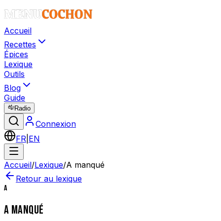
Accueil
Recettes
Épices
Lexique
Outils
Blog
Guide
Radio
Connexion
FR
|
EN
Accueil
/
Lexique
/
A manqué
Retour au lexique
A
A MANQUÉ