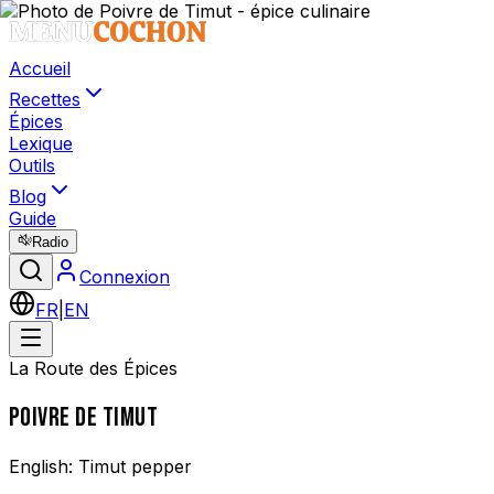
Accueil
Recettes
Épices
Lexique
Outils
Blog
Guide
Radio
Connexion
FR
|
EN
La Route des Épices
POIVRE DE TIMUT
English:
Timut pepper