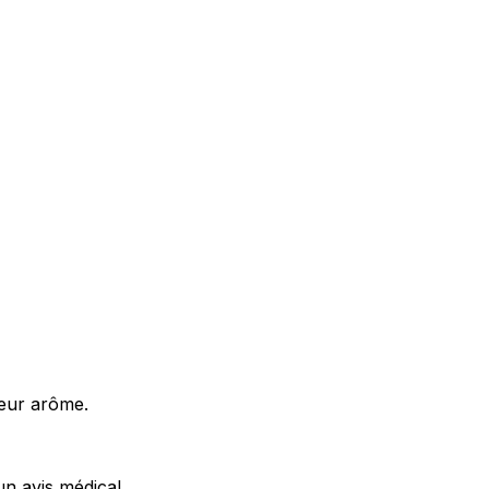
leur arôme.
un avis médical.