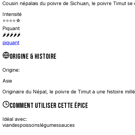
Cousin népalais du poivre de Sichuan, le poivre Timut se
Intensité
⭐
⭐
⭐
⭐
☆
Piquant
🌶️
🌶️
🌶️
🌶️
🌶️
piquant
ORIGINE & HISTOIRE
Origine:
Asie
Originaire du Népal, le poivre de Timut a une histoire millé
COMMENT UTILISER CETTE ÉPICE
Idéal avec:
viandes
poissons
légumes
sauces