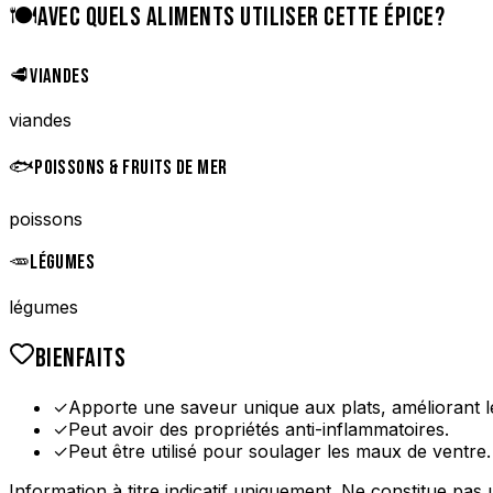
🍽️
AVEC QUELS ALIMENTS UTILISER CETTE ÉPICE?
🥩
VIANDES
viandes
🐟
POISSONS & FRUITS DE MER
poissons
🥕
LÉGUMES
légumes
BIENFAITS
✓
Apporte une saveur unique aux plats, améliorant 
✓
Peut avoir des propriétés anti-inflammatoires.
✓
Peut être utilisé pour soulager les maux de ventre.
Information à titre indicatif uniquement. Ne constitue pas 