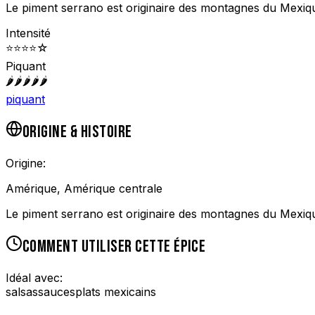
Le piment serrano est originaire des montagnes du Mexiq
Intensité
⭐
⭐
⭐
⭐
☆
Piquant
🌶️
🌶️
🌶️
🌶️
🌶️
piquant
ORIGINE & HISTOIRE
Origine:
Amérique, Amérique centrale
Le piment serrano est originaire des montagnes du Mexiq
COMMENT UTILISER CETTE ÉPICE
Idéal avec:
salsas
sauces
plats mexicains