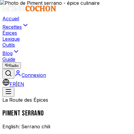
Accueil
Recettes
Épices
Lexique
Outils
Blog
Guide
Radio
Connexion
FR
|
EN
La Route des Épices
PIMENT SERRANO
English:
Serrano chili