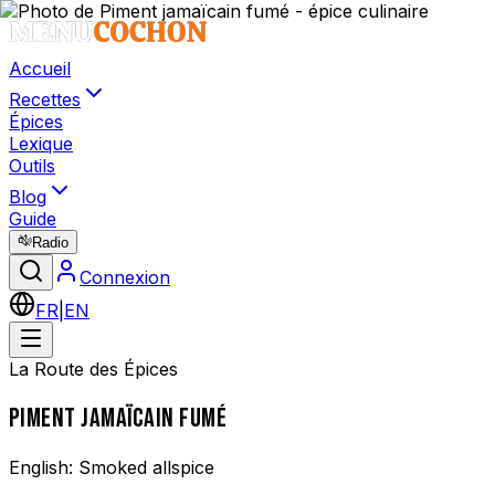
Accueil
Recettes
Épices
Lexique
Outils
Blog
Guide
Radio
Connexion
FR
|
EN
La Route des Épices
PIMENT JAMAÏCAIN FUMÉ
English:
Smoked allspice