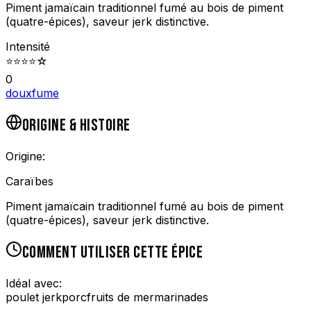
Piment jamaïcain traditionnel fumé au bois de piment
(quatre-épices), saveur jerk distinctive.
Intensité
⭐
⭐
⭐
⭐
☆
0
doux
fume
ORIGINE & HISTOIRE
Origine:
Caraïbes
Piment jamaïcain traditionnel fumé au bois de piment
(quatre-épices), saveur jerk distinctive.
COMMENT UTILISER CETTE ÉPICE
Idéal avec:
poulet jerk
porc
fruits de mer
marinades