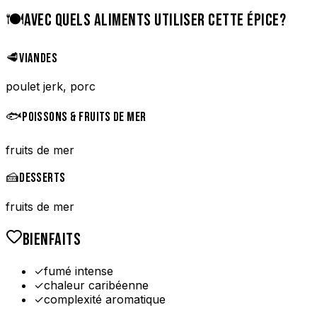
🍽️
AVEC QUELS ALIMENTS UTILISER CETTE ÉPICE?
🥩
VIANDES
poulet jerk, porc
🐟
POISSONS & FRUITS DE MER
fruits de mer
🍰
DESSERTS
fruits de mer
BIENFAITS
✓
fumé intense
✓
chaleur caribéenne
✓
complexité aromatique