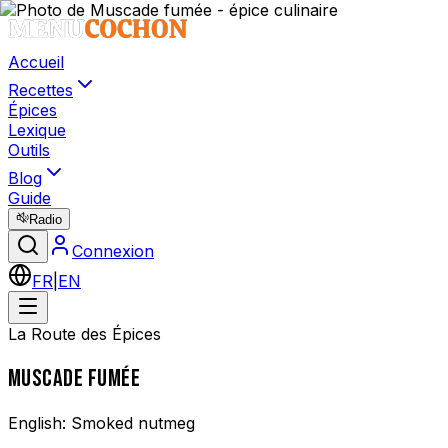
Accueil
Recettes
Épices
Lexique
Outils
Blog
Guide
Radio
Connexion
FR
|
EN
La Route des Épices
MUSCADE FUMÉE
English:
Smoked nutmeg