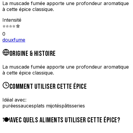
La muscade fumée apporte une profondeur aromatique
à cette épice classique.
Intensité
⭐
⭐
⭐
⭐
☆
0
doux
fume
ORIGINE & HISTOIRE
La muscade fumée apporte une profondeur aromatique
à cette épice classique.
COMMENT UTILISER CETTE ÉPICE
Idéal avec:
purées
sauces
plats mijotés
pâtisseries
🍽️
AVEC QUELS ALIMENTS UTILISER CETTE ÉPICE?