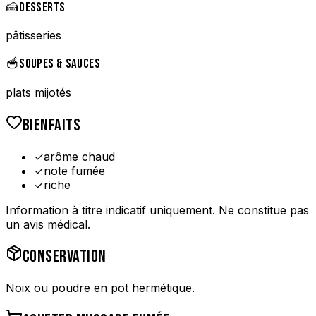
🍰
DESSERTS
pâtisseries
🥣
SOUPES & SAUCES
plats mijotés
BIENFAITS
✓
arôme chaud
✓
note fumée
✓
riche
Information à titre indicatif uniquement. Ne constitue pas
un avis médical.
CONSERVATION
Noix ou poudre en pot hermétique.