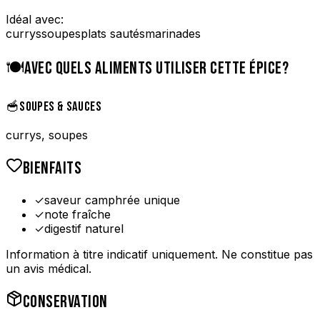
Idéal avec:
currys
soupes
plats sautés
marinades
🍽️
AVEC QUELS ALIMENTS UTILISER CETTE ÉPICE?
🥣
SOUPES & SAUCES
currys, soupes
BIENFAITS
✓
saveur camphrée unique
✓
note fraîche
✓
digestif naturel
Information à titre indicatif uniquement. Ne constitue pas
un avis médical.
CONSERVATION