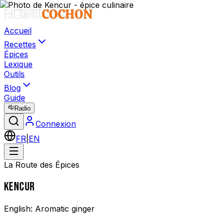
Accueil
Recettes
Épices
Lexique
Outils
Blog
Guide
Radio
Connexion
FR
|
EN
La Route des Épices
KENCUR
English:
Aromatic ginger