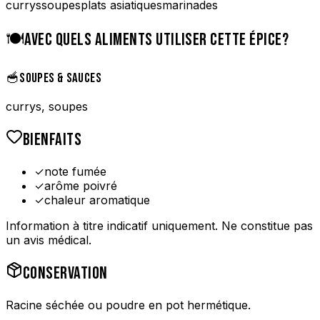
currys
soupes
plats asiatiques
marinades
🍽️
AVEC QUELS ALIMENTS UTILISER CETTE ÉPICE?
🥣
SOUPES & SAUCES
currys, soupes
BIENFAITS
✓
note fumée
✓
arôme poivré
✓
chaleur aromatique
Information à titre indicatif uniquement. Ne constitue pas
un avis médical.
CONSERVATION
Racine séchée ou poudre en pot hermétique.