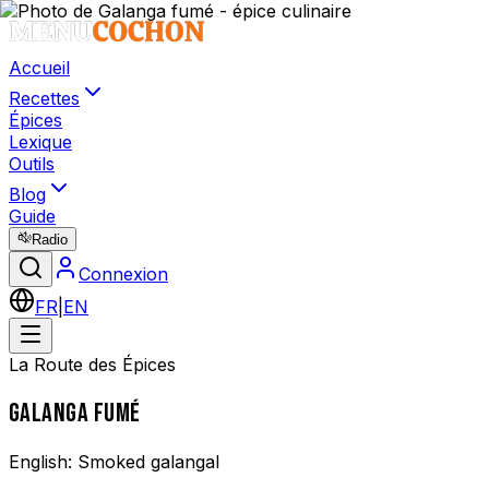
Accueil
Recettes
Épices
Lexique
Outils
Blog
Guide
Radio
Connexion
FR
|
EN
La Route des Épices
GALANGA FUMÉ
English:
Smoked galangal