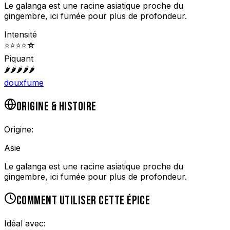
Le galanga est une racine asiatique proche du
gingembre, ici fumée pour plus de profondeur.
Intensité
⭐
⭐
⭐
⭐
☆
Piquant
🌶️
🌶️
🌶️
🌶️
🌶️
doux
fume
ORIGINE & HISTOIRE
Origine:
Asie
Le galanga est une racine asiatique proche du
gingembre, ici fumée pour plus de profondeur.
COMMENT UTILISER CETTE ÉPICE
Idéal avec: