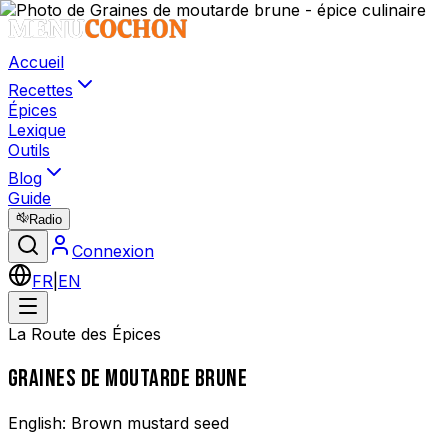
Accueil
Recettes
Épices
Lexique
Outils
Blog
Guide
Radio
Connexion
FR
|
EN
La Route des Épices
GRAINES DE MOUTARDE BRUNE
English:
Brown mustard seed