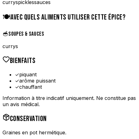
currys
pickles
sauces
🍽️
AVEC QUELS ALIMENTS UTILISER CETTE ÉPICE?
🥣
SOUPES & SAUCES
currys
BIENFAITS
✓
piquant
✓
arôme puissant
✓
chauffant
Information à titre indicatif uniquement. Ne constitue pas
un avis médical.
CONSERVATION
Graines en pot hermétique.