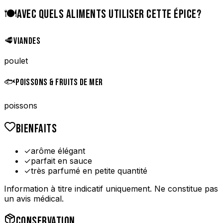
🍽️
AVEC QUELS ALIMENTS UTILISER CETTE ÉPICE?
🥩
VIANDES
poulet
🐟
POISSONS & FRUITS DE MER
poissons
BIENFAITS
✓
arôme élégant
✓
parfait en sauce
✓
très parfumé en petite quantité
Information à titre indicatif uniquement. Ne constitue pas
un avis médical.
CONSERVATION