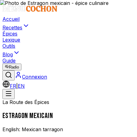
Accueil
Recettes
Épices
Lexique
Outils
Blog
Guide
Radio
Connexion
FR
|
EN
La Route des Épices
ESTRAGON MEXICAIN
English:
Mexican tarragon