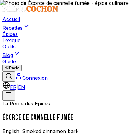
Accueil
Recettes
Épices
Lexique
Outils
Blog
Guide
Radio
Connexion
FR
|
EN
La Route des Épices
ÉCORCE DE CANNELLE FUMÉE
English:
Smoked cinnamon bark