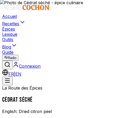
Accueil
Recettes
Épices
Lexique
Outils
Blog
Guide
Radio
Connexion
FR
|
EN
La Route des Épices
CÉDRAT SÉCHÉ
English:
Dried citron peel