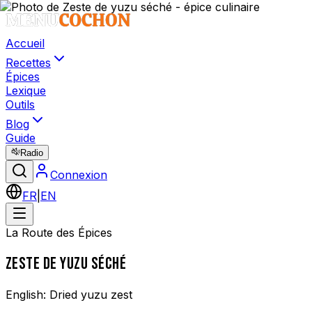
Accueil
Recettes
Épices
Lexique
Outils
Blog
Guide
Radio
Connexion
FR
|
EN
La Route des Épices
ZESTE DE YUZU SÉCHÉ
English:
Dried yuzu zest