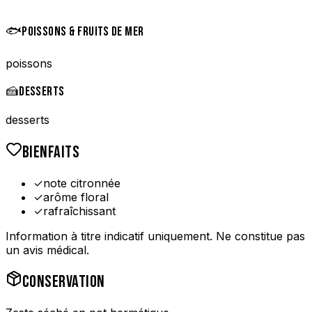
🐟
POISSONS & FRUITS DE MER
poissons
🍰
DESSERTS
desserts
BIENFAITS
✓
note citronnée
✓
arôme floral
✓
rafraîchissant
Information à titre indicatif uniquement. Ne constitue pas
un avis médical.
CONSERVATION