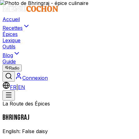
Accueil
Recettes
Épices
Lexique
Outils
Blog
Guide
Radio
Connexion
FR
|
EN
La Route des Épices
BHRINGRAJ
English:
False daisy