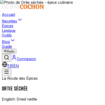
Accueil
Recettes
Épices
Lexique
Outils
Blog
Guide
Radio
Connexion
FR
|
EN
La Route des Épices
ORTIE SÉCHÉE
English:
Dried nettle