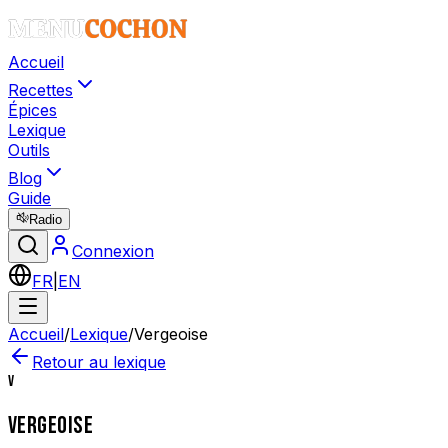
Accueil
Recettes
Épices
Lexique
Outils
Blog
Guide
Radio
Connexion
FR
|
EN
Accueil
/
Lexique
/
Vergeoise
Retour au lexique
V
VERGEOISE