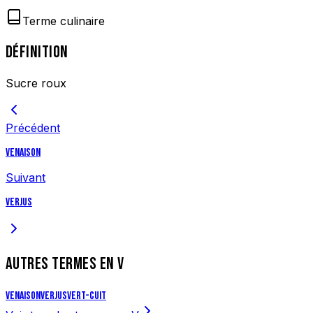
Terme culinaire
DÉFINITION
Sucre roux
Précédent
Venaison
Suivant
Verjus
AUTRES TERMES EN
V
Venaison
Verjus
Vert-cuit