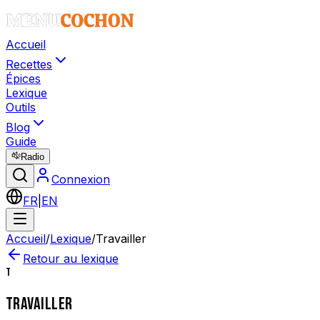
Accueil
Recettes
Épices
Lexique
Outils
Blog
Guide
Radio
Connexion
FR
|
EN
Accueil
/
Lexique
/
Travailler
Retour au lexique
T
TRAVAILLER