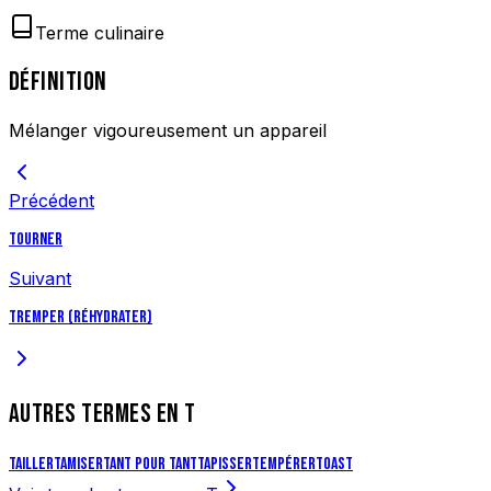
Terme culinaire
DÉFINITION
Mélanger vigoureusement un appareil
Précédent
Tourner
Suivant
Tremper (réhydrater)
AUTRES TERMES EN
T
Tailler
Tamiser
Tant pour tant
Tapisser
Tempérer
Toast