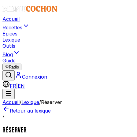
Accueil
Recettes
Épices
Lexique
Outils
Blog
Guide
Radio
Connexion
FR
|
EN
Accueil
/
Lexique
/
Réserver
Retour au lexique
R
RÉSERVER