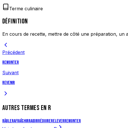
Terme culinaire
DÉFINITION
En cours de recette, mettre de côté une préparation, un ali
Précédent
Remonter
Suivant
Revenir
AUTRES TERMES EN
R
Râble
Rafraîchir
Raidir
Réduire
Relever
Remonter