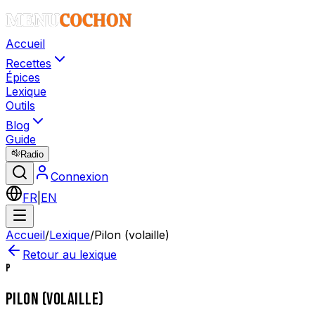
Accueil
Recettes
Épices
Lexique
Outils
Blog
Guide
Radio
Connexion
FR
|
EN
Accueil
/
Lexique
/
Pilon (volaille)
Retour au lexique
P
PILON (VOLAILLE)