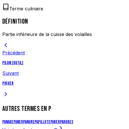
Terme culinaire
DÉFINITION
Partie inférieure de la cuisse des volailles
Précédent
Pilon (outil)
Suivant
Piquer
AUTRES TERMES EN
P
Panade
Paner
Panure
Papillote
Parer
Parures