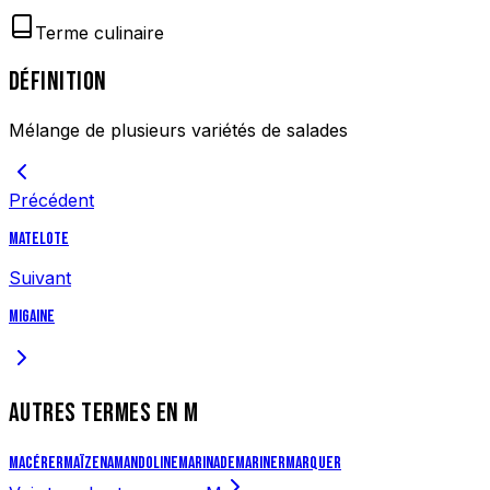
Terme culinaire
DÉFINITION
Mélange de plusieurs variétés de salades
Précédent
Matelote
Suivant
Migaine
AUTRES TERMES EN
M
Macérer
Maïzena
Mandoline
Marinade
Mariner
Marquer