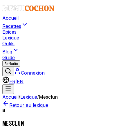
Accueil
Recettes
Épices
Lexique
Outils
Blog
Guide
Radio
Connexion
FR
|
EN
Accueil
/
Lexique
/
Mesclun
Retour au lexique
M
MESCLUN