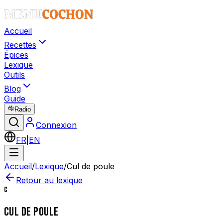
Accueil
Recettes
Épices
Lexique
Outils
Blog
Guide
Radio
Connexion
FR
|
EN
Accueil
/
Lexique
/
Cul de poule
Retour au lexique
C
CUL DE POULE