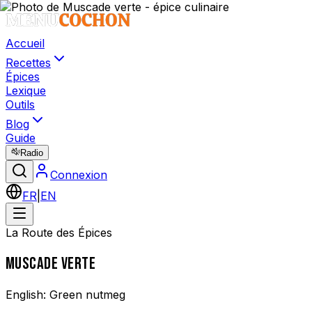
Accueil
Recettes
Épices
Lexique
Outils
Blog
Guide
Radio
Connexion
FR
|
EN
La Route des Épices
MUSCADE VERTE
English:
Green nutmeg