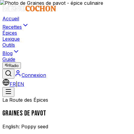
Accueil
Recettes
Épices
Lexique
Outils
Blog
Guide
Radio
Connexion
FR
|
EN
La Route des Épices
GRAINES DE PAVOT
English:
Poppy seed