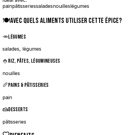
pain
pâtisseries
salades
nouilles
légumes
🍽️
AVEC QUELS ALIMENTS UTILISER CETTE ÉPICE?
🥕
LÉGUMES
salades, légumes
🍚
RIZ, PÂTES, LÉGUMINEUSES
nouilles
🥖
PAINS & PÂTISSERIES
pain
🍰
DESSERTS
pâtisseries