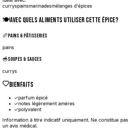
currys
pains
marinades
mélanges d'épices
🍽️
AVEC QUELS ALIMENTS UTILISER CETTE ÉPICE?
🥖
PAINS & PÂTISSERIES
pains
🥣
SOUPES & SAUCES
currys
BIENFAITS
✓
parfum épicé
✓
notes légèrement amères
✓
polyvalent
Information à titre indicatif uniquement. Ne constitue pas
un avis médical.