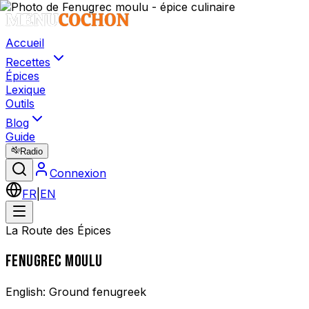
Accueil
Recettes
Épices
Lexique
Outils
Blog
Guide
Radio
Connexion
FR
|
EN
La Route des Épices
FENUGREC MOULU
English:
Ground fenugreek