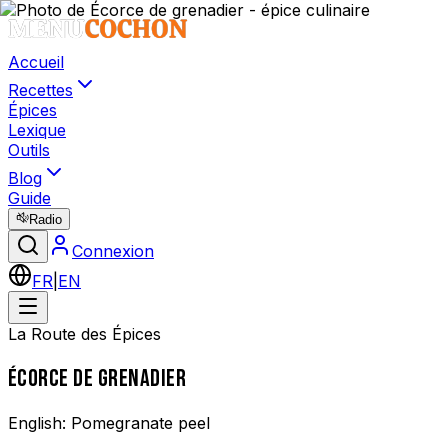
Accueil
Recettes
Épices
Lexique
Outils
Blog
Guide
Radio
Connexion
FR
|
EN
La Route des Épices
ÉCORCE DE GRENADIER
English:
Pomegranate peel