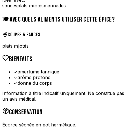
sauces
plats mijotés
marinades
🍽️
AVEC QUELS ALIMENTS UTILISER CETTE ÉPICE?
🥣
SOUPES & SAUCES
plats mijotés
BIENFAITS
✓
amertume tannique
✓
arôme profond
✓
donne du corps
Information à titre indicatif uniquement. Ne constitue pas
un avis médical.
CONSERVATION
Écorce séchée en pot hermétique.